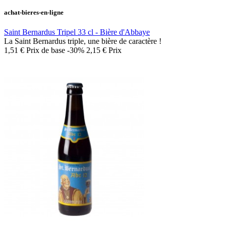
achat-bieres-en-ligne
Saint Bernardus Tripel 33 cl - Bière d'Abbaye
La Saint Bernardus triple, une bière de caractère !
1,51 €
Prix de base
-30%
2,15 €
Prix