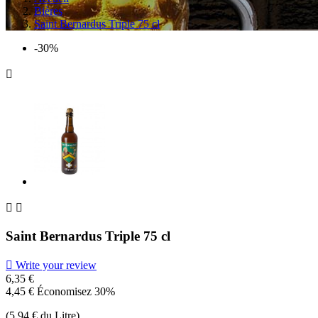
Bières
Saint Bernardus Triple 75 cl
-30%



Saint Bernardus Triple 75 cl

Write your review
6,35 €
4,45 €
Économisez 30%
(5,94 € du Litre)