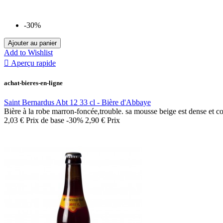
-30%
Ajouter au panier
Add to Wishlist

Aperçu rapide
achat-bieres-en-ligne
Saint Bernardus Abt 12 33 cl - Bière d'Abbaye
Bière à la robe marron-foncée,trouble. sa mousse beige est dense et c
2,03 €
Prix de base
-30%
2,90 €
Prix