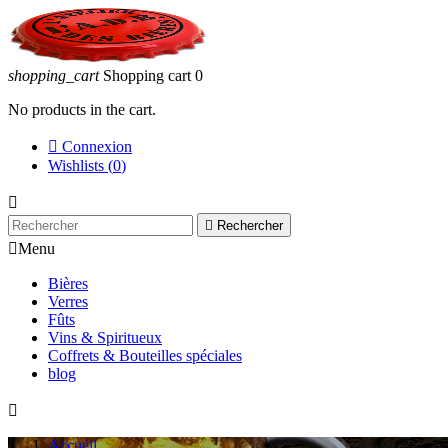
shopping_cart
Shopping cart
0
No products in the cart.

Connexion
Wishlists (
0
)


Rechercher

Menu
Bières
Verres
Fûts
Vins & Spiritueux
Coffrets & Bouteilles spéciales
blog

Accueil