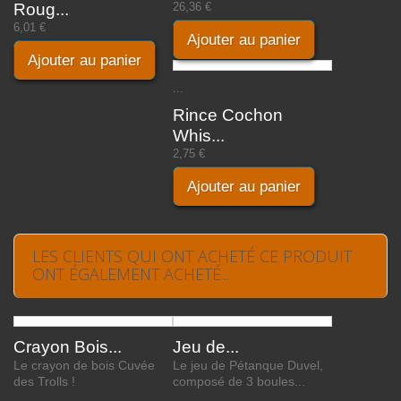
Roug...
26,36 €
6,01 €
Ajouter au panier
Ajouter au panier
...
Rince Cochon
Whis...
2,75 €
Ajouter au panier
LES CLIENTS QUI ONT ACHETÉ CE PRODUIT
ONT ÉGALEMENT ACHETÉ...
Crayon Bois...
Jeu de...
Le crayon de bois Cuvée
Le jeu de Pétanque Duvel,
des Trolls !
composé de 3 boules...