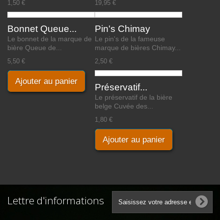
1,50 €
19,95 €
Bonnet Queue...
Pin's Chimay
Le bonnet de la marque de
Le pin's de la fameuse
bière Queue de...
marque de bières Chimay...
5,50 €
2,50 €
Ajouter au panier
Préservatif...
Le préservatif de la bière
belge Cuvée des...
1,80 €
Ajouter au panier
Lettre d'informations