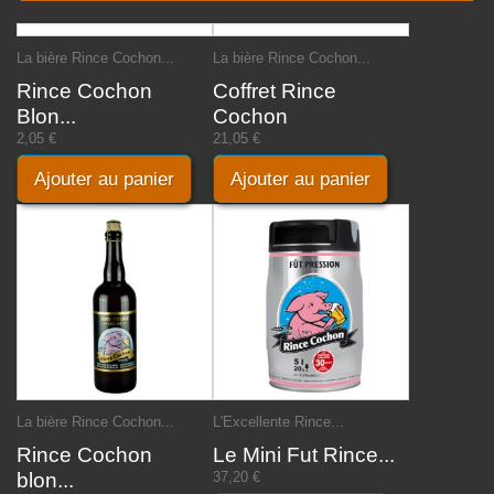
La bière Rince Cochon...
La bière Rince Cochon...
Rince Cochon
Coffret Rince
Blon...
Cochon
2,05 €
21,05 €
Ajouter au panier
Ajouter au panier
La bière Rince Cochon...
L'Excellente Rince...
Rince Cochon
Le Mini Fut Rince...
blon...
37,20 €