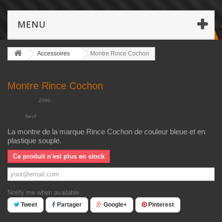
MENU
Accessoires
Montre Rince Cochon
Montre Rince Cochon
Référence
2090
État :
Neuf
La montre de la marque Rince Cochon de couleur bleue et en
plastique souple.
Ce produit n'est plus en stock
Notify me when available
Tweet
Partager
Google+
Pinterest