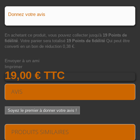
Donnez votre avis
En achetant ce produit, vous pouvez collecter jusqu'à
19
Points de
fidélité
. Votre panier sera totalisé
19
Points de fidélité
Qui peut être
converti en un bon de réduction
0,38 €
.
Envoyer à un ami
Imprimer
19,00 €
TTC
AVIS
Soyez le premier à donner votre avis !
PRODUITS SIMILAIRES