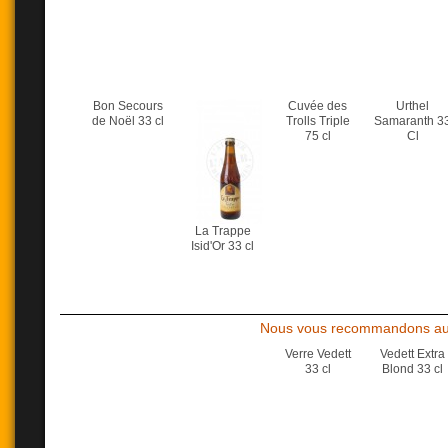
Bon Secours
Cuvée des
Urthel
de Noël 33 cl
Trolls Triple
Samaranth 3
75 cl
Cl
La Trappe
Isid'Or 33 cl
Nous vous recommandons aus
Verre Vedett
Vedett Extra
33 cl
Blond 33 cl