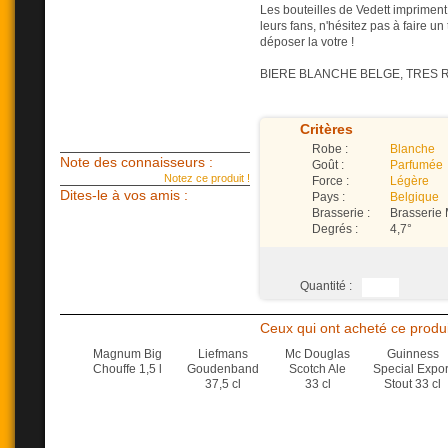
Les bouteilles de Vedett impriment
leurs fans, n'hésitez pas à faire un
déposer la votre !
BIERE BLANCHE BELGE, TRES 
Critères
Robe :
Blanche
Note des connaisseurs :
Goût :
Parfumée
Notez ce produit !
Force :
Légère
Dites-le à vos amis :
Pays :
Belgique
Brasserie :
Brasserie 
Degrés :
4,7°
Quantité :
Ceux qui ont acheté ce produi
Magnum Big
Liefmans
Mc Douglas
Guinness
Chouffe 1,5 l
Goudenband
Scotch Ale
Special Expor
37,5 cl
33 cl
Stout 33 cl