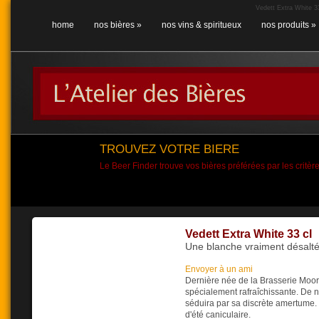
Vedett Extra White 33
home
nos bières
»
nos vins & spiritueux
nos produits
»
TROUVEZ VOTRE BIERE
Le Beer Finder trouve vos bières préférées par les critèr
Vedett Extra White 33 cl
Une blanche vraiment désalté
Envoyer à un ami
Dernière née de la Brasserie Moort
spécialement rafraîchissante. De n
séduira par sa discrète amertume. C
d'été caniculaire.